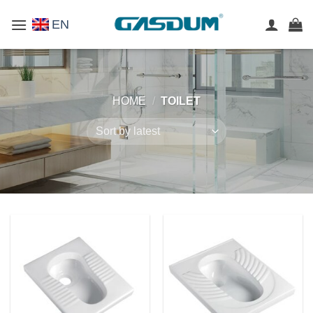
Skip
EN
to
content
HOME
/
TOILET