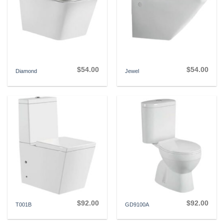
$
54.00
$
54.00
Diamond
Jewel
$
92.00
$
92.00
T001B
GD9100A