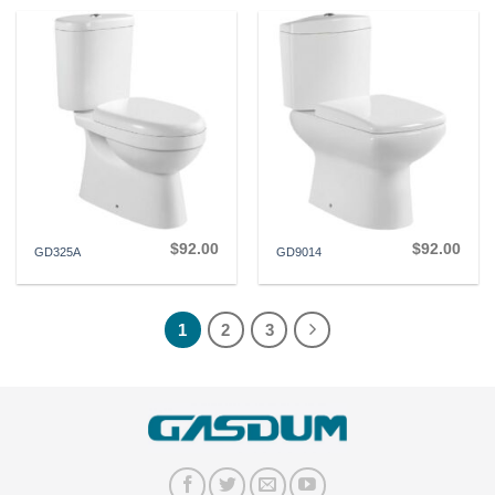
$
92.00
$
92.00
GD325A
GD9014
1
2
3