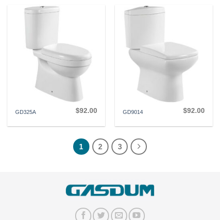
$
92.00
$
92.00
GD325A
GD9014
1
2
3