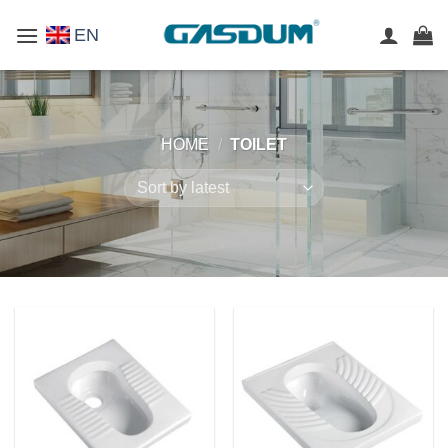
Skip
EN
to
content
HOME
/
TOILET