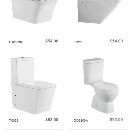
$
54.00
$
54.00
Diamond
Jewel
$
92.00
$
92.00
T001B
GD9100A